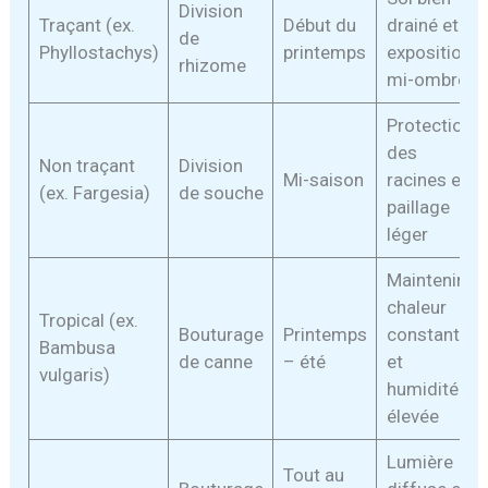
Division
Traçant (ex.
Début du
drainé et
de
Phyllostachys)
printemps
exposition
rhizome
mi-ombre
Protection
des
Non traçant
Division
Mi-saison
racines et
(ex. Fargesia)
de souche
paillage
léger
Maintenir
chaleur
Tropical (ex.
Bouturage
Printemps
constante
Bambusa
de canne
– été
et
vulgaris)
humidité
élevée
Lumière
Tout au