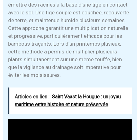
émettre des racines à la base d’une tige en contact
avec le sol. Une tige souple est couchée, recouverte
de terre, et maintenue humide plusieurs semaines.
Cette approche garantit une multiplication naturelle
et progressive, particulièrement efficace pour les
bambous traçants. Lors d’un printemps pluvieux,
cette méthode a permis de multiplier plusieurs
plants simultanément sur une même touffe, bien
que la vigilance au drainage soit impérative pour
éviter les moisissures.
Articles en lien :
Saint Vaast la Hougue : un joyau
maritime entre histoire et nature préservée