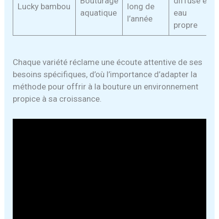
Bouturage
diffuse et
Lucky bambou
long de
aquatique
eau
l’année
propre
Chaque variété réclame une écoute attentive de ses
besoins spécifiques, d’où l’importance d’adapter la
méthode pour offrir à la bouture un environnement
propice à sa croissance.